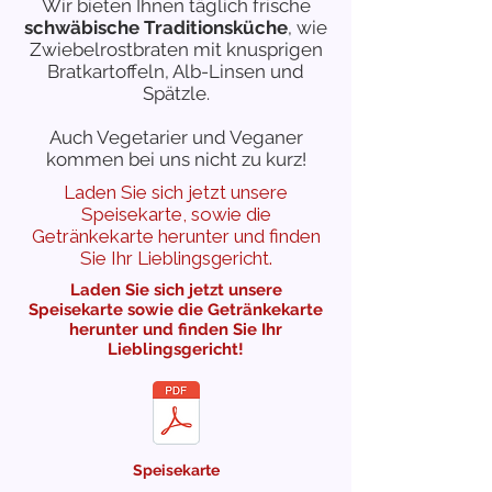
Wir bieten Ihnen täglich frische
schwäbische Traditionsküche
, wie
Zwiebelrostbraten mit knusprigen
Bratkartoffeln, Alb-Linsen und
Spätzle.
Schwäbpas
Auch Vegetarier und Veganer
kommen bei uns nicht zu kurz!
Laden Sie sich jetzt unsere
Speisekarte, sowie die
Getränkekarte herunter und finden
Sie Ihr Lieblingsgericht.
Laden Sie sich jetzt unsere
Schwäbische Tapas
Speisekarte sowie die Getränkekarte
herunter und finden Sie Ihr
Genießen Sie geschmackvoll
Lieblingsgericht!
Aktionen
zubereitete
Apetithäppchen
mit
schwäbischer Note.
Mini-Rostbraten mit Kräuterbutter
und Kartoffelrösti
Speisekarte